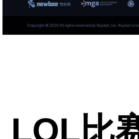
跳
至
内
容
LOL比