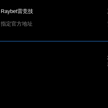
Raybet雷竞技
指定官方地址
I