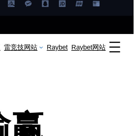
页
雷竞技网站
Raybet
Raybet网站
输赢