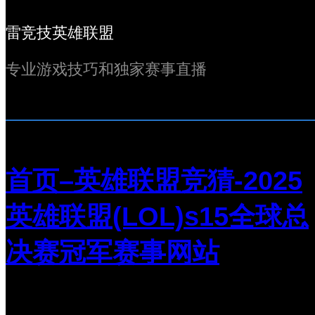
雷竞技英雄联盟
专业游戏技巧和独家赛事直播
首页–英雄联盟竞猜-2025
英雄联盟(LOL)s15全球总
决赛冠军赛事网站