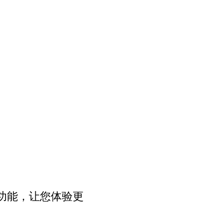
功能，让您体验更