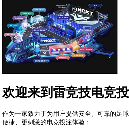
欢迎来到雷竞技电竞投
作为一家致力于为用户提供安全、可靠的足球
便捷、更刺激的电竞投注体验：