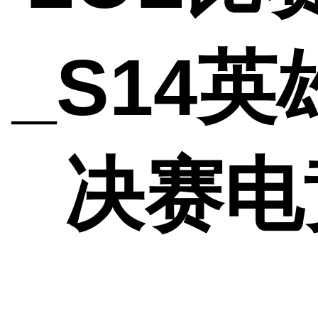
_S14
决赛电