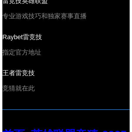
雷竞技英雄联盟
专业游戏技巧和独家赛事直播
Raybet雷竞技
指定官方地址
王者雷竞技
竞猜就在此