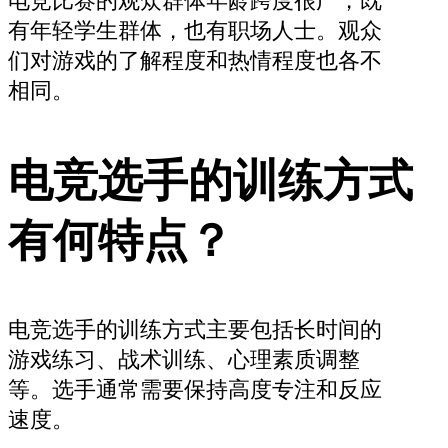
电竞比赛的观众群体年龄跨度很广，既
有年轻学生群体，也有职场人士。观众
们对游戏的了解程度和热情程度也各不
相同。
电竞选手的训练方式
有何特点？
电竞选手的训练方式主要包括长时间的
游戏练习、战术训练、心理素质调整
等。选手通常需要保持高度专注和反应
速度。