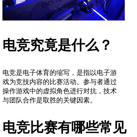
电竞究竟是什么？
电竞是电子体育的缩写，是指以电子游
戏为竞技内容的比赛活动。参与者通过
操作游戏中的虚拟角色进行对抗，技术
与团队合作是取胜的关键因素。
电竞比赛有哪些常见