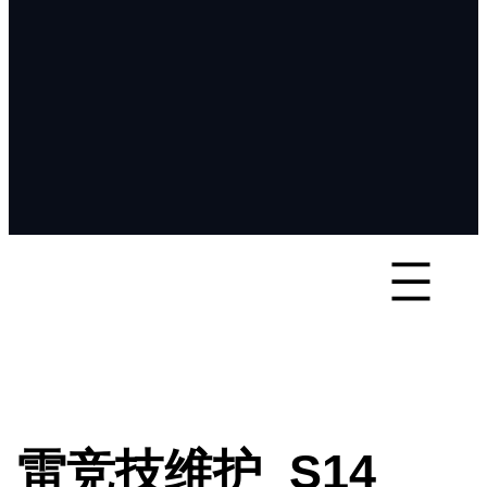
雷竞技维护_S14