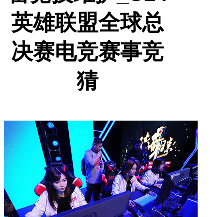
英雄联盟全球总
决赛电竞赛事竞
猜