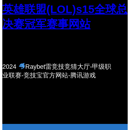
英雄联盟(LOL)s15全球总
决赛冠军赛事网站
2024
Raybet雷竞技竞猜大厅-甲级职
业联赛-竞技宝官方网站-腾讯游戏
Instagram
LinkedIn
电子邮件
Facebook