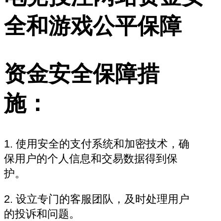
全和游戏公平保障
资金安全保障措
施：
1. 使用安全的支付系统和加密技术，确
保用户的个人信息和交易数据得到保
护。
2. 设立专门的客服团队，及时处理用户
的投诉和问题。