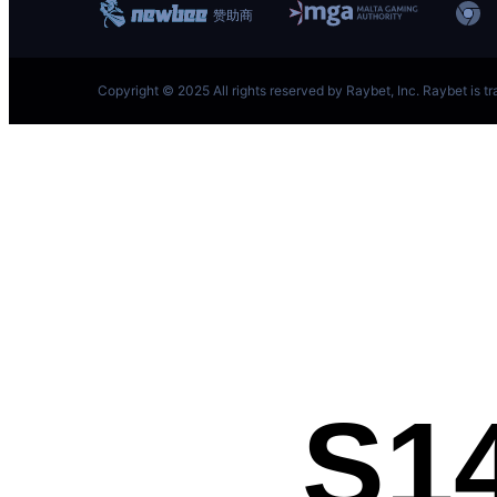
跳
至
内
容
S