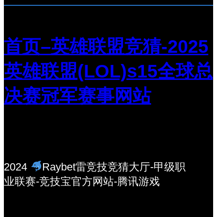
首页–英雄联盟竞猜-2025
英雄联盟(LOL)s15全球总
决赛冠军赛事网站
2024
Raybet雷竞技竞猜大厅-甲级职
业联赛-竞技宝官方网站-腾讯游戏
Instagram
LinkedIn
电子邮件
Facebook