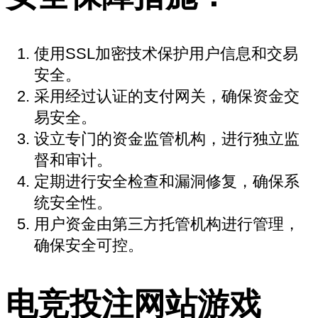
使用SSL加密技术保护用户信息和交易
安全。
采用经过认证的支付网关，确保资金交
易安全。
设立专门的资金监管机构，进行独立监
督和审计。
定期进行安全检查和漏洞修复，确保系
统安全性。
用户资金由第三方托管机构进行管理，
确保安全可控。
电竞投注网站游戏