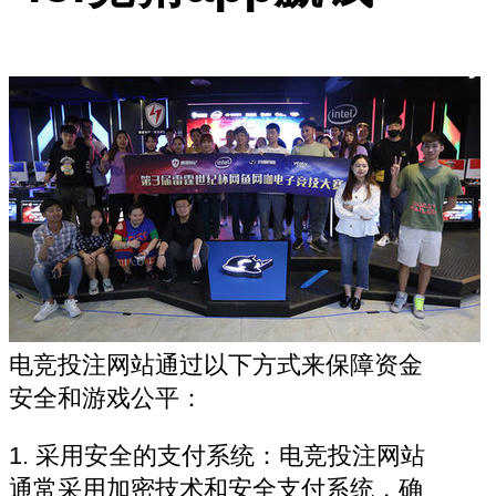
电竞投注网站通过以下方式来保障资金
安全和游戏公平：
1. 采用安全的支付系统：电竞投注网站
通常采用加密技术和安全支付系统，确