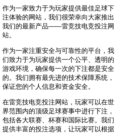
作为一家致力于为玩家提供最佳足球下
注体验的网站，我们很荣幸向大家推出
我们的最新产品——雷竞技电竞投注网
站。
作为一家注重安全与可靠性的平台，我
们致力于为玩家提供一个公平、透明的
游戏环境，确保每一次的下注都是安全
的。我们拥有最先进的技术保障系统，
保证您的个人信息和资金安全。
在雷竞技电竞投注网站，玩家可以在世
界范围内的顶级足球赛事中进行下注，
包括各大联赛、杯赛和国际比赛。我们
提供丰富的投注选项，让玩家可以根据