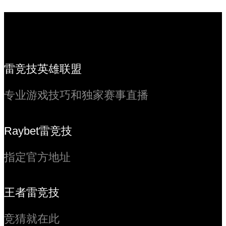
雷竞技英雄联盟
专业游戏技巧和独家赛事直播
Raybet雷竞技
指定官方地址
王者雷竞技
竞猜就在此