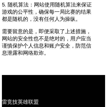
5. 随机算法：网站使用随机算法来保证
游戏的公平性，确保每一局比赛的结果
都是随机的，没有任何人为操纵。
需要留意的是，即便采取了上述措施，
网站的安全性也不是绝对的，用户应当
谨慎保护个人信息和账户安全，防范信
息泄露和网络欺诈。
雷竞技英雄联盟