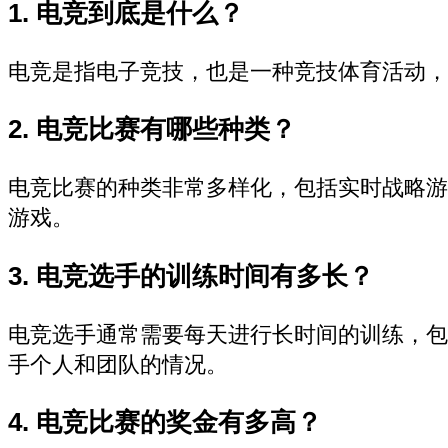
1. 电竞到底是什么？
电竞是指电子竞技，也是一种竞技体育活动，
2. 电竞比赛有哪些种类？
电竞比赛的种类非常多样化，包括实时战略游
游戏。
3. 电竞选手的训练时间有多长？
电竞选手通常需要每天进行长时间的训练，包
手个人和团队的情况。
4. 电竞比赛的奖金有多高？