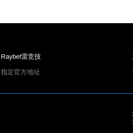
Raybet雷竞技
指定官方地址