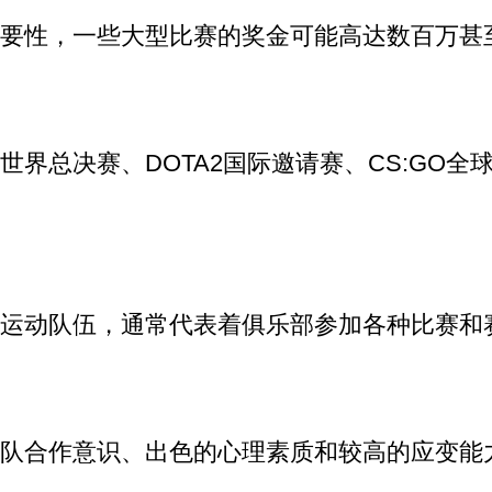
要性，一些大型比赛的奖金可能高达数百万甚
界总决赛、DOTA2国际邀请赛、CS:GO全
运动队伍，通常代表着俱乐部参加各种比赛和
队合作意识、出色的心理素质和较高的应变能