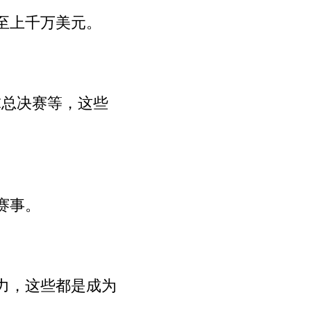
至上千万美元。
球总决赛等，这些
赛事。
力，这些都是成为