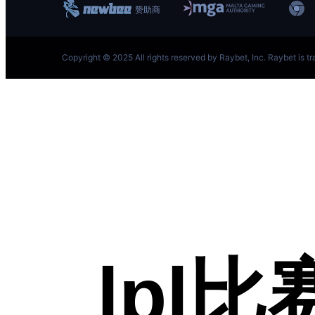
跳
至
内
容
lpl