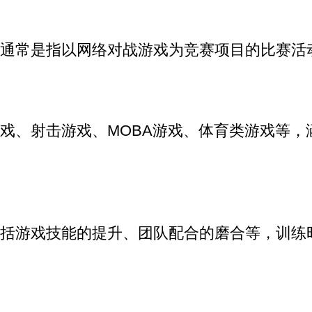
通常是指以网络对战游戏为竞赛项目的比赛活
戏、射击游戏、MOBA游戏、体育类游戏等，
括游戏技能的提升、团队配合的磨合等，训练