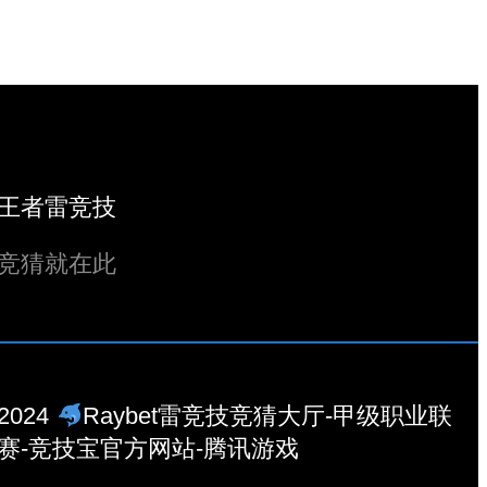
王者雷竞技
竞猜就在此
2024
Raybet雷竞技竞猜大厅-甲级职业联
赛-竞技宝官方网站-腾讯游戏