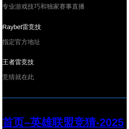
专业游戏技巧和独家赛事直播
Raybet雷竞技
指定官方地址
王者雷竞技
竞猜就在此
首页–英雄联盟竞猜-2025