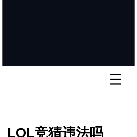
LOL竞猜违法吗