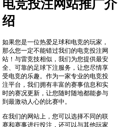
电竞投注网站推广介
绍
如果您是一位热爱足球和电竞的玩家，
那么您一定不能错过我们的电竞投注网
站！与雷竞技相似，我们为您提供最安
全、可靠的足球下注服务，让您尽情享
受电竞的乐趣。作为一家专业的电竞投
注平台，我们拥有丰富的赛事信息和实
时的赛况更新，让您随时随地都能参与
到最激动人心的比赛中。
在我们的网站上，您可以选择不同的联
赛和赛事进行投注，还可以与其他玩家