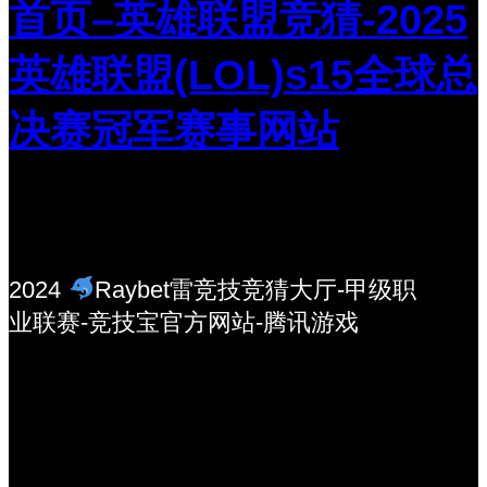
首页–英雄联盟竞猜-2025
英雄联盟(LOL)s15全球总
决赛冠军赛事网站
2024
Raybet雷竞技竞猜大厅-甲级职
业联赛-竞技宝官方网站-腾讯游戏
Instagram
LinkedIn
电子邮件
Facebook