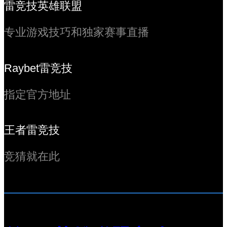
雷竞技英雄联盟
专业游戏技巧和独家赛事直播
Raybet雷竞技
指定官方地址
王者雷竞技
竞猜就在此