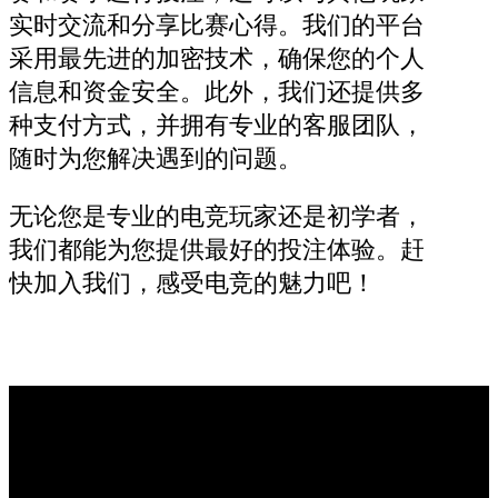
实时交流和分享比赛心得。我们的平台
采用最先进的加密技术，确保您的个人
信息和资金安全。此外，我们还提供多
种支付方式，并拥有专业的客服团队，
随时为您解决遇到的问题。
无论您是专业的电竞玩家还是初学者，
我们都能为您提供最好的投注体验。赶
快加入我们，感受电竞的魅力吧！