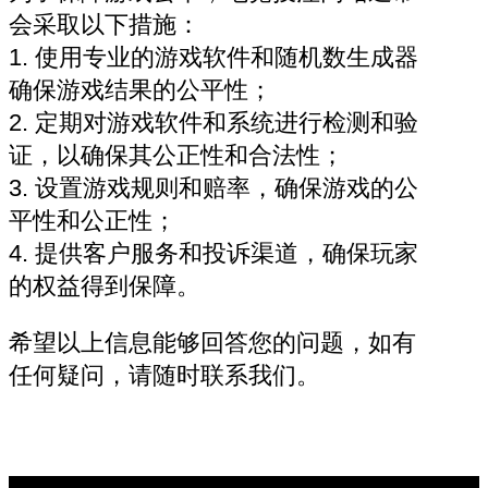
会采取以下措施：
1. 使用专业的游戏软件和随机数生成器
确保游戏结果的公平性；
2. 定期对游戏软件和系统进行检测和验
证，以确保其公正性和合法性；
3. 设置游戏规则和赔率，确保游戏的公
平性和公正性；
4. 提供客户服务和投诉渠道，确保玩家
的权益得到保障。
希望以上信息能够回答您的问题，如有
任何疑问，请随时联系我们。