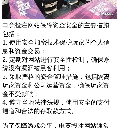
电竞投注网站保障资金安全的主要措施
包括：
1. 使用安全加密技术保护玩家的个人信
息和资金交易；
2. 定期对网站进行安全性检测，确保系
统没有漏洞被黑客利用；
3. 采取严格的资金管理措施，包括隔离
玩家资金和公司运营资金，确保玩家资
金不受影响；
4. 遵守当地法律法规，使用安全的支付
通道和合法的存取款方式。
为了保障游戏公平，电竞投注网站通常