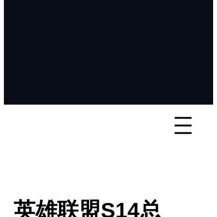
英雄联盟S14总