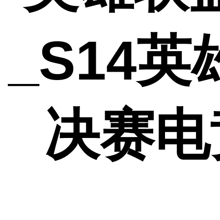
_S14
决赛电