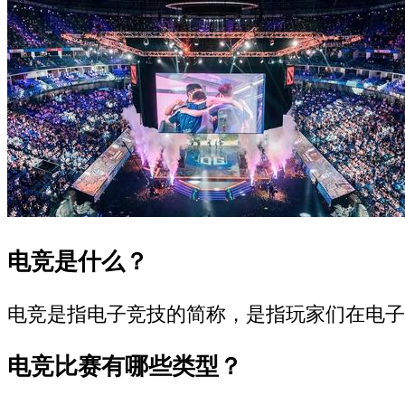
电竞是什么？
电竞是指电子竞技的简称，是指玩家们在电子
电竞比赛有哪些类型？