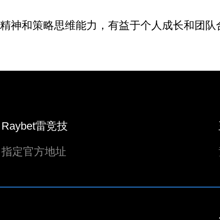
精神和策略思维能力，有益于个人成长和团队
Raybet雷竞技
指定官方地址