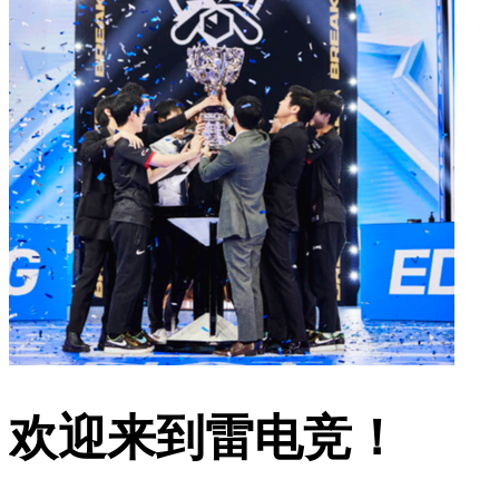
欢迎来到雷电竞！