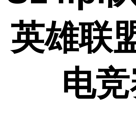
英雄联
电竞