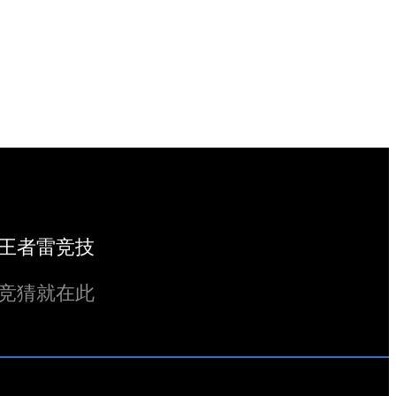
王者雷竞技
竞猜就在此