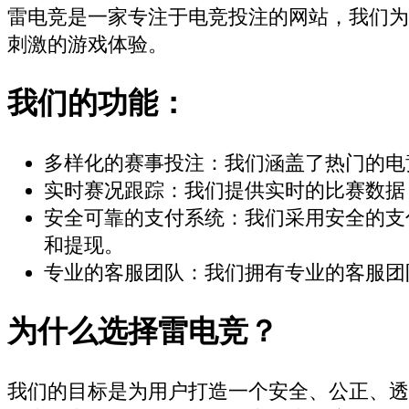
雷电竞是一家专注于电竞投注的网站，我们为
刺激的游戏体验。
我们的功能：
多样化的赛事投注：我们涵盖了热门的电
实时赛况跟踪：我们提供实时的比赛数据
安全可靠的支付系统：我们采用安全的支
和提现。
专业的客服团队：我们拥有专业的客服团
为什么选择雷电竞？
我们的目标是为用户打造一个安全、公正、透