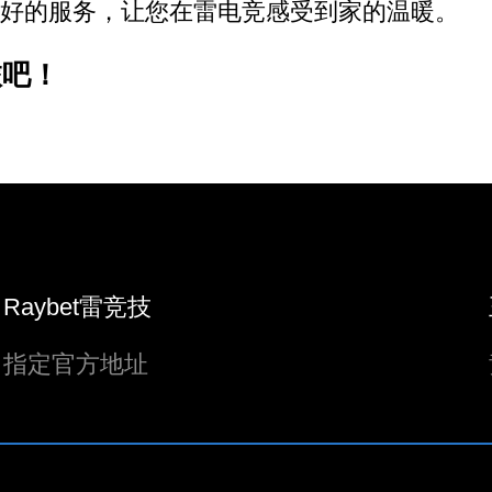
好的服务，让您在雷电竞感受到家的温暖。
旅吧！
Raybet雷竞技
指定官方地址