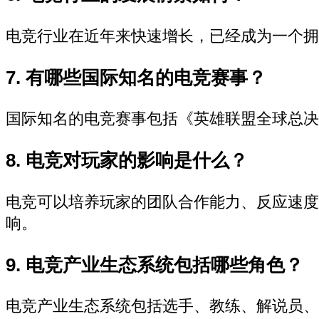
电竞行业在近年来快速增长，已经成为一个拥
7. 有哪些国际知名的电竞赛事？
国际知名的电竞赛事包括《英雄联盟全球总决赛
8. 电竞对玩家的影响是什么？
电竞可以培养玩家的团队合作能力、反应速度
响。
9. 电竞产业生态系统包括哪些角色？
电竞产业生态系统包括选手、教练、解说员、