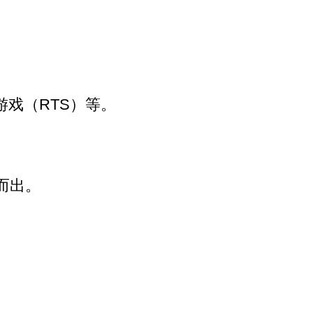
游戏（RTS）等。
而出。