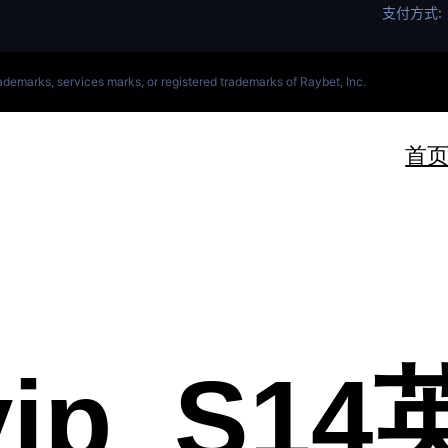
首
.vip_S1