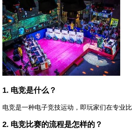
1. 电竞是什么？
电竞是一种电子竞技运动，即玩家们在专业比
2. 电竞比赛的流程是怎样的？