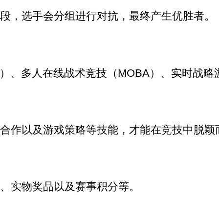
段，选手会分组进行对抗，最终产生优胜者。
）、多人在线战术竞技（MOBA）、实时战略
合作以及游戏策略等技能，才能在竞技中脱颖
、实物奖品以及赛事积分等。